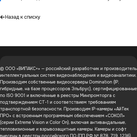
наши операторы уже умели работать с системой.
Это сэкономило нам минимум месяц после
Назад к списку
запуска»
,
— IT-директор ТЦ
© ООО «ВИПАКС+» — российский разработчик и производитель
интеллектуальных систем видеонаблюдения и видеоаналитики.
Производим собственные видеосерверы Domination (IP,
гибридные, на базе процессоров Эльбрус), сертифицированные
по ISO 9001 и включённые в реестры Минпромторга с
подтверждением СТ-1 и соответствием требованиям
транспортной безопасности. Производим IP-камеры «АйТек
ПРО» с встроенным программным обеспечением «СОКОЛ»
(серии Extreme Vision и Color On), включая антивандальные,
тепловизионные и взрывозащитные камеры. Камеры и софт
внесены в реестры российского ПО (ПП РФ № 878, 719, 1236).