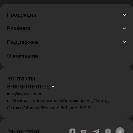
Продукция
Решения
Поддержка
О компании
Контакты
8-800-101-01-32
info@vipaks.com
г. Москва, Пресненская набережная, БЦ "Город
Столиц" башня "Москва" 8с1, пом. 622М
Мы на связи