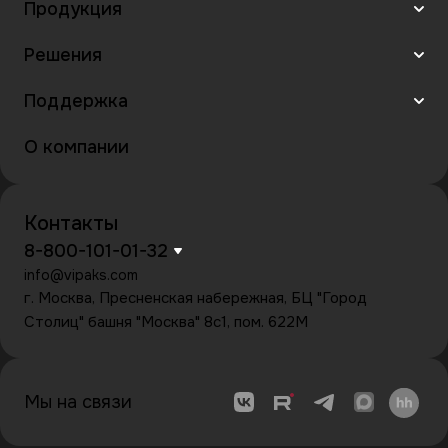
Продукция
Решения
Поддержка
О компании
Контакты
8-800-101-01-32
info@vipaks.com
г. Москва, Пресненская набережная, БЦ "Город
Столиц" башня "Москва" 8с1, пом. 622М
Мы на связи