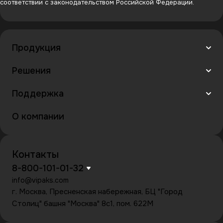
соответствии с законодательством Российской Федерации.
Продукция
Решения
Поддержка
О компании
Контакты
8-800-101-01-32
info@vipaks.com
г. Москва, Пресненская набережная, БЦ "Город
Столиц" башня "Москва" 8с1, пом. 622М