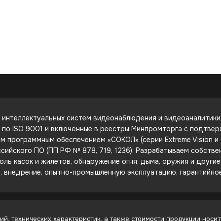
интеллектуальных систем видеонаблюдения и видеоаналитики. 
е по ISO 9001 и включённые в реестры Минпромторга с подтве
 программным обеспечением «СОКОЛ» (серии Extreme Vision и C
сийского ПО (ПП РФ № 878, 719, 1236). Разрабатываем собств
оль касок и жилетов, обнаружение огня, дыма, оружия и други
е, внедрение, опытно-промышленную эксплуатацию, гарантийно
й, технических характеристик, а также стоимости продукции носит