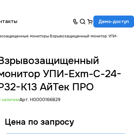
нтакты
Демо-доступ
возащищенные мониторы
Взрывозащищенный монитор УПИ-
Взрывозащищенный
монитор УПИ-Exm-С-24-
Р32-К13 АйТек ПРО
В наличии
Арт.
Н0000166829
Цена по зап
р
осу