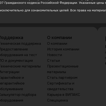
437 Гражданского кодекса Российской Федерации. Указанные цены
сключительно для ознакомительных целей. Все права на материалы
Поддержка
О компании
Техническая поддержка
О компании
Предоставление
История компании
оборудования на тест
Новости
ПО и документация
Статьи
Технические материалы
Презентационные
Интеграции
материалы
Гарантийное и
Стать партнёром
негарантийное
Сертификаты и
обслуживание
свидетельства
Калькулятор подбора
Карьера в ВИПАКС
оборудования
Спецоценка