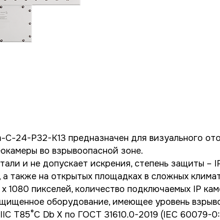
С-24-Р32-К13 предназначен для визуального от
окамеры во взрывоопасной зоне.
али и не допускает искрения, степень защиты – I
 а также на открытых площадках в сложных климат
x 1080 пикселей, количество подключаемых IP кам
щищенное оборудование, имеющее уровень взрыво
a) IIIC T85°C Db Х по ГОСТ 31610.0-2019 (IEC 60079-0: