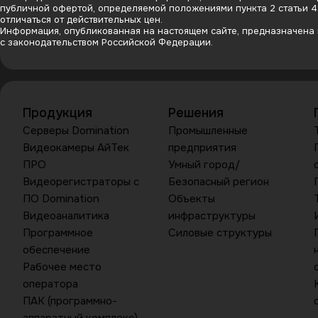
публичной офертой, определяемой положениями пункта 2 статьи 
отличаться от действительных цен.
Информация, опубликованная на настоящем сайте, предназначена и
с законодательством Российской Федерации.
Продукция
Решения
Серверы Domination
Промышленные
Видеокамеры АйТек
предприятия
ПРО
Умный город/
Видеорегистраторы с
Безопасный регион
ПО Domination
Объекты
Видеоаналитика
инфраструктуры
Программное
Силовые структуры
обеспечение
Рабочее место
оператора
ПАК (программно-