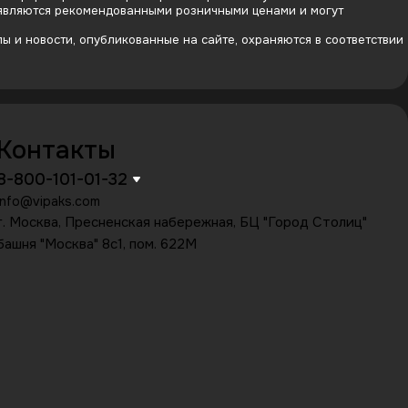
 являются рекомендованными розничными ценами и могут
 и новости, опубликованные на сайте, охраняются в соответствии
Контакты
8-800-101-01-32
info@vipaks.com
г. Москва, Пресненская набережная, БЦ "Город Столиц"
башня "Москва" 8с1, пом. 622М