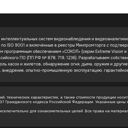
интеллектуальных систем видеонаблюдения и видеоаналитики. 
е по ISO 9001 и включённые в реестры Минпромторга с подтве
 программным обеспечением «СОКОЛ» (серии Extreme Vision и C
сийского ПО (ПП РФ № 878, 719, 1236). Разрабатываем собств
оль касок и жилетов, обнаружение огня, дыма, оружия и други
е, внедрение, опытно-промышленную эксплуатацию, гарантийно
й, технических характеристик, а также стоимости продукции носит
437 Гражданского кодекса Российской Федерации. Указанные цены
сключительно для ознакомительных целей. Все права на материалы