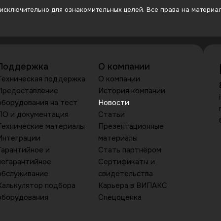
сключительно для ознакомительных целей. Все права на материалы
Поддержка
О компании
Техническая поддержка
О компании
Предоставление
История компании
оборудования на тест
Новости
ПО и документация
Статьи
Технические материалы
Презентационные
Интеграции
материалы
Гарантийное и
Стать партнёром
негарантийное
Сертификаты и
обслуживание
свидетельства
Калькулятор подбора
Карьера в ВИПАКС
оборудования
Спецоценка