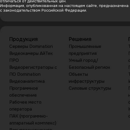
отличаться от действительных цен.
Информация, опубликованная на настоящем сайте, предназначена и
с законодательством Российской Федерации.
Продукция
Решения
Серверы Domination
Промышленные
Видеокамеры АйТек
предприятия
ПРО
Умный город/
Видеорегистраторы с
Безопасный регион
ПО Domination
Объекты
Видеоаналитика
инфраструктуры
Программное
Силовые структуры
обеспечение
Рабочее место
оператора
ПАК (программно-
аппаратный комплекс)