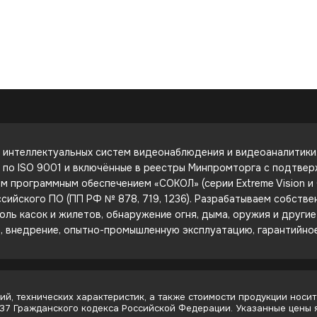
интеллектуальных систем видеонаблюдения и видеоаналитики. 
е по ISO 9001 и включённые в реестры Минпромторга с подтве
 программным обеспечением «СОКОЛ» (серии Extreme Vision и C
сийского ПО (ПП РФ № 878, 719, 1236). Разрабатываем собств
оль касок и жилетов, обнаружение огня, дыма, оружия и други
е, внедрение, опытно-промышленную эксплуатацию, гарантийно
й, технических характеристик, а также стоимости продукции носит
437 Гражданского кодекса Российской Федерации. Указанные цены