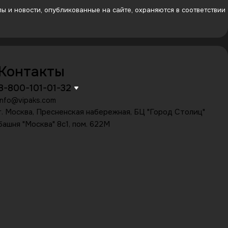
 и новости, опубликованные на сайте, охраняются в соответствии
Контакты
8-800-101-01-32
info@vipaks.com
г. Москва, Пресненская набережная, БЦ "Город Столиц"
башня "Москва" 8с1, пом. 622М