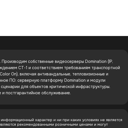
Производим собственные видеосерверы Domination (IP,
рждением СТ-1 и соответствием требованиям транспортной
olor On), включая антивандальные, тепловизионные и
енное ПО: серверную платформу Domination и модули
е сценарии для объектов критической инфраструктуры.
е и постгарантийное обслуживание.
 информационный характер и ни при каких условиях не является
 являются рекомендованными розничными ценами и могут