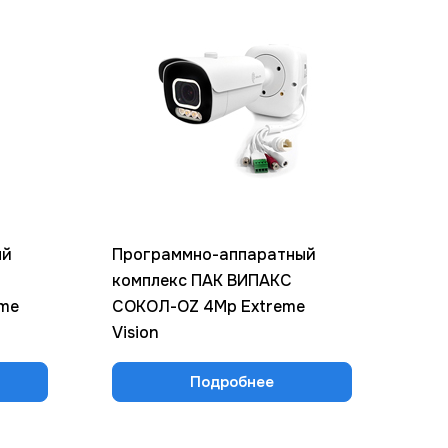
ый
Программно-аппаратный
Про
комплекс ПАК ВИПАКС
ком
me
СОКОЛ-OZ 4Mp Extreme
СОК
Vision
Подробнее