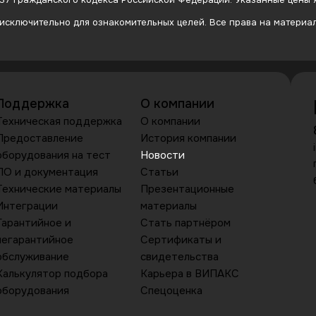
сключительно для ознакомительных целей. Все права на материалы
Поддержка
О компании
Техническая поддержка
О компании
Предоставление
История компании
оборудования на тест
Новости
ПО и документация
Статьи
Технические материалы
Презентационные
Интеграции
материалы
Гарантийное и
Стать партнёром
негарантийное
Сертификаты и
обслуживание
свидетельства
Калькулятор подбора
Карьера в ВИПАКС
оборудования
Спецоценка