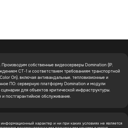
Производим собственные видеосерверы Domination (IP,
рждением СТ-1 и соответствием требованиям транспортной
olor On), включая антивандальные, тепловизионные и
енное ПО: серверную платформу Domination и модули
е сценарии для объектов критической инфраструктуры.
е и постгарантийное обслуживание.
 информационный характер и ни при каких условиях не является
 являются рекомендованными розничными ценами и могут