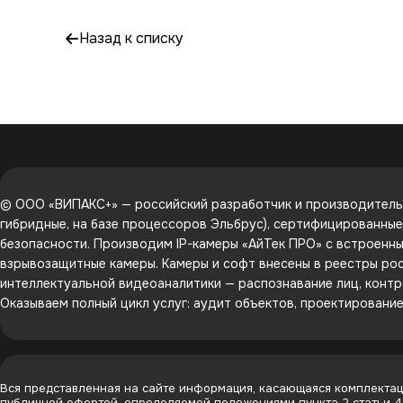
Назад к списку
© ООО «ВИПАКС+» — российский разработчик и производитель 
гибридные, на базе процессоров Эльбрус), сертифицированны
безопасности. Производим IP-камеры «АйТек ПРО» с встроенным
взрывозащитные камеры. Камеры и софт внесены в реестры рос
интеллектуальной видеоаналитики — распознавание лиц, контр
Оказываем полный цикл услуг: аудит объектов, проектировани
Вся представленная на сайте информация, касающаяся комплектаци
публичной офертой, определяемой положениями пункта 2 статьи 