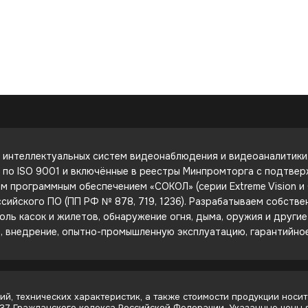
интеллектуальных систем видеонаблюдения и видеоаналитики. 
е по ISO 9001 и включённые в реестры Минпромторга с подтве
 программным обеспечением «СОКОЛ» (серии Extreme Vision и C
сийского ПО (ПП РФ № 878, 719, 1236). Разрабатываем собств
оль касок и жилетов, обнаружение огня, дыма, оружия и други
е, внедрение, опытно-промышленную эксплуатацию, гарантийно
й, технических характеристик, а также стоимости продукции носит
437 Гражданского кодекса Российской Федерации. Указанные цены