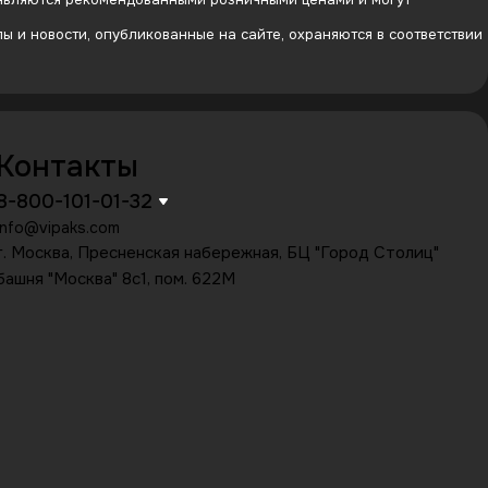
 и новости, опубликованные на сайте, охраняются в соответствии
Контакты
8-800-101-01-32
info@vipaks.com
г. Москва, Пресненская набережная, БЦ "Город Столиц"
башня "Москва" 8с1, пом. 622М