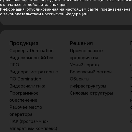
отличаться от действительных цен.
Информация, опубликованная на настоящем сайте, предназначена и
с законодательством Российской Федерации.
Продукция
Решения
Серверы Domination
Промышленные
Видеокамеры АйТек
предприятия
ПРО
Умный город/
Видеорегистраторы с
Безопасный регион
ПО Domination
Объекты
Видеоаналитика
инфраструктуры
Программное
Силовые структуры
обеспечение
Рабочее место
оператора
ПАК (программно-
аппаратный комплекс)