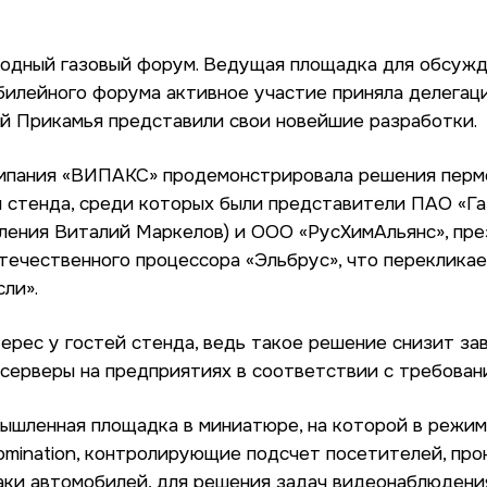
одный газовый форум. Ведущая площадка для обсужд
юбилейного форума активное участие приняла делегац
й Прикамья представили свои новейшие разработки.
мпания «ВИПАКС» продемонстрировала решения перм
 стенда, среди которых были представители ПАО «Га
ления Виталий Маркелов) и ООО «РусХимАльянс», пр
отечественного процессора «Эльбрус», что перекликае
ли».
ерес у гостей стенда, ведь такое решение снизит за
серверы на предприятиях в соответствии с требова
ышленная площадка в миниатюре, на которой в режим
ination, контролирующие подсчет посетителей, прон
ки автомобилей, для решения задач видеонаблюдения 